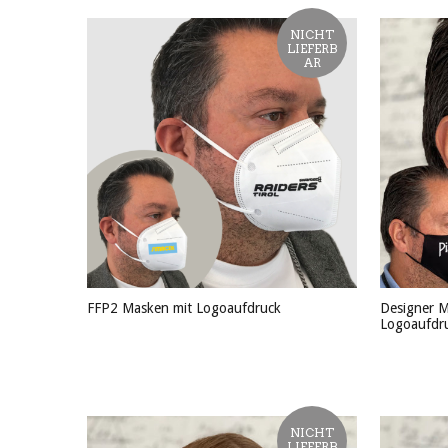
NICHT
LIEFERB
AR
FFP2 Masken mit Logoaufdruck
Designer M
Logoaufdr
PRODUKT ANSEHEN
PRODU
NICHT
LIEFERB