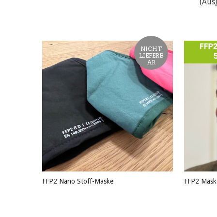
(Aus
NICHT
LIEFERB
AR
FFP2 Nano Stoff-Maske
FFP2 Mask
PRODUKT ANSEHEN
PRODU