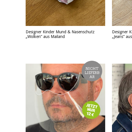
Designer Kinder Mund & Nasenschutz
Designer 
„Wolken“ aus Mailand
„Jeans“ au
PRODUKT ANSEHEN
PRODU
NICHT
LIEFERB
AR