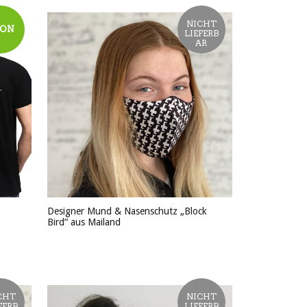
NICHT
ION
LIEFERB
AR
Designer Mund & Nasenschutz „Block
Bird“ aus Mailand
PRODUKT ANSEHEN
CHT
NICHT
FERB
LIEFERB