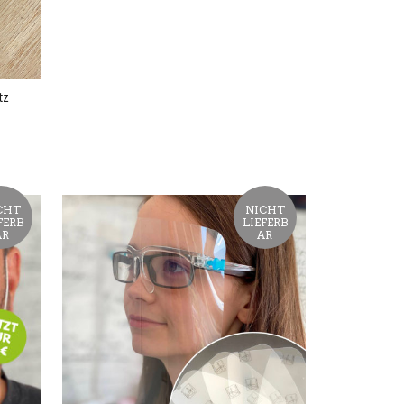
tz
CHT
NICHT
FERB
LIEFERB
AR
AR