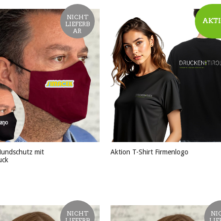
NICHT
AKT
LIEFERB
AR
undschutz mit
Aktion T-Shirt Firmenlogo
uck
PRODUKT ANSEHEN
KT ANSEHEN
NICHT
NI
LIEFERB
LIE