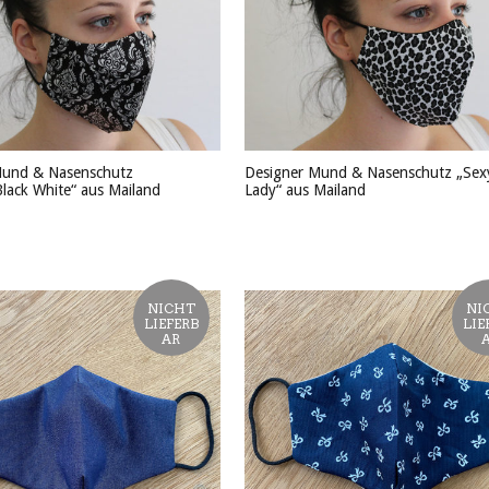
Mund & Nasenschutz
Designer Mund & Nasenschutz „Sex
lack White“ aus Mailand
Lady“ aus Mailand
KT ANSEHEN
PRODUKT ANSEHEN
NICHT
NI
LIEFERB
LIE
AR