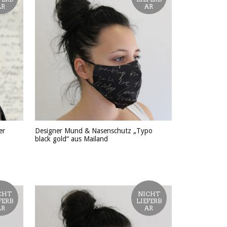
AR
AR
er
Designer Mund & Nasenschutz „Typo
black gold“ aus Mailand
PRODUKT ANSEHEN
CHT
NICHT
FERB
LIEFERB
AR
AR