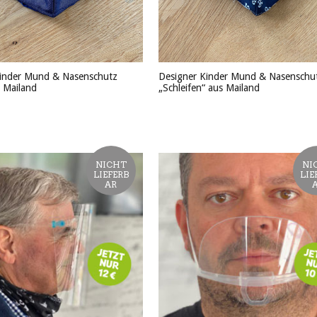
Kinder Mund & Nasenschutz
Designer Kinder Mund & Nasenschu
s Mailand
„Schleifen“ aus Mailand
KT ANSEHEN
PRODUKT ANSEHEN
NICHT
NI
LIEFERB
LIE
AR