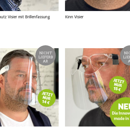
utz Visier mit Brillenfassung
Kinn Visier
KT ANSEHEN
PRODUKT ANSEHEN
NICHT
NI
LIEFERB
LIE
AR