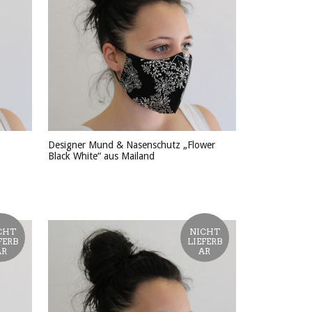
Designer Mund & Nasenschutz „Flower
Black White“ aus Mailand
PRODUKT ANSEHEN
CHT
NICHT
FERB
LIEFERB
AR
AR