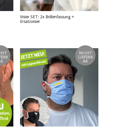
Visier SET: 2x Brillenfassung +
Ersatzvisier
PRODUKT ANSEHEN
CHT
NICHT
FERB
LIEFERB
AR
AR