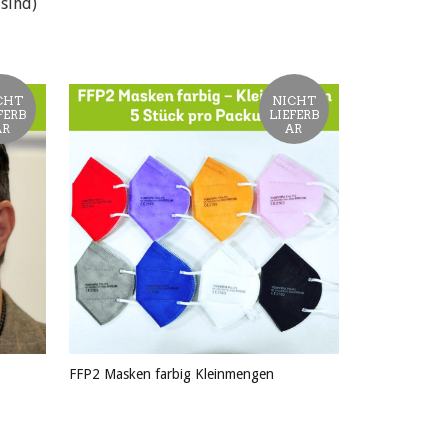
sind)
CHT
NICHT
FERB
LIEFERB
AR
AR
FFP2 Masken farbig Kleinmengen
PRODUKT ANSEHEN