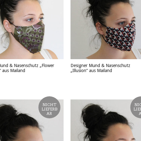
Mund & Nasenschutz „Flower
Designer Mund & Nasenschutz
“ aus Mailand
„Illusion“ aus Mailand
KT ANSEHEN
PRODUKT ANSEHEN
NICHT
NI
LIEFERB
LIE
AR