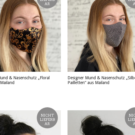
AR
und & Nasenschutz „Floral
Designer Mund & Nasenschutz „Silb
 Mailand
Pailletten“ aus Mailand
KT ANSEHEN
PRODUKT ANSEHEN
NICHT
NI
LIEFERB
LIE
AR