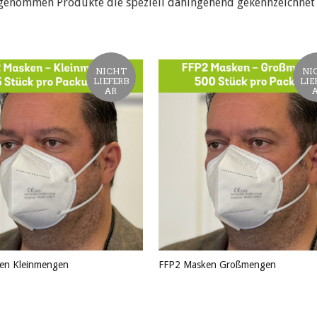
genommen Produkte die speziell dahingehend gekennzeichnet 
NICHT
NI
LIEFERB
LIE
AR
en Kleinmengen
FFP2 Masken Großmengen
KT ANSEHEN
PRODUKT ANSEHEN