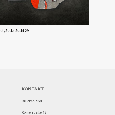
ckySocks Sushi 29
LuckySocks
PRODUKT ANSEHEN
PRODU
KONTAKT
Drucken.tirol
Römerstraße 18