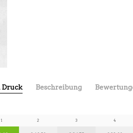
 Druck
Beschreibung
Bewertunge
1
2
3
4