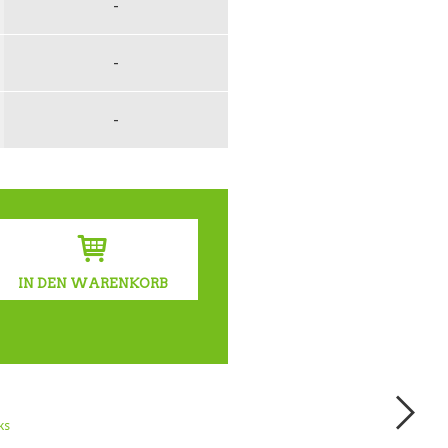
-
-
-
IN DEN WARENKORB
ks