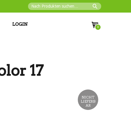
LOGIN
0
lor 17
NICHT
LIEFERB
AR