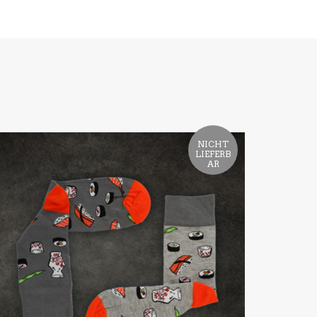
NICHT
LIEFERB
AR