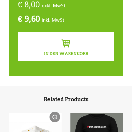
€
8,00
exkl. MwSt
€
9,60
inkl. MwSt
IN DEN WARENKORB
Related Products