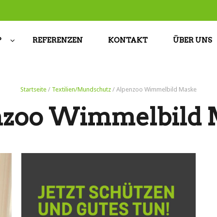
P
REFERENZEN
KONTAKT
ÜBER UNS
Startseite
/
Textilien/Mundschutz
/ Alpenzoo Wimmelbild Maske
nzoo Wimmelbild 