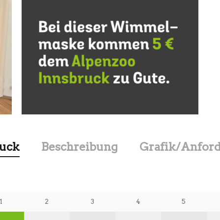
uck
Beschreibung
Grafik/Anfor
1
2
3
4
5