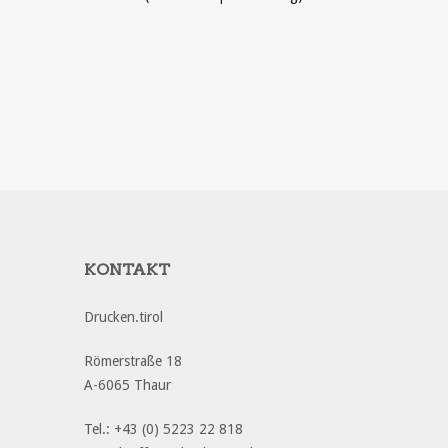
Mund & Nas
1
PRODUKT ANSEHEN
PRODU
KONTAKT
Drucken.tirol
Römerstraße 18
A-6065 Thaur
Tel.: +43 (0) 5223 22 818