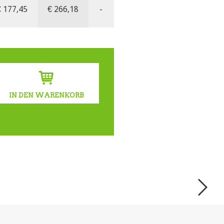
€
177,45
€
266,18
-
IN DEN WARENKORB