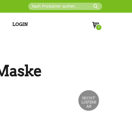
LOGIN
0
Maske
NICHT
LIEFERB
AR