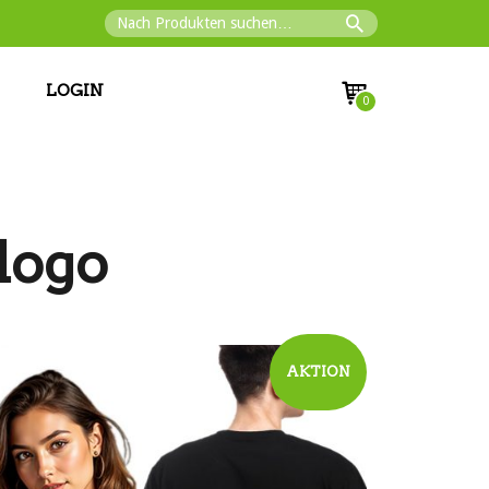
LOGIN
0
logo
AKTION