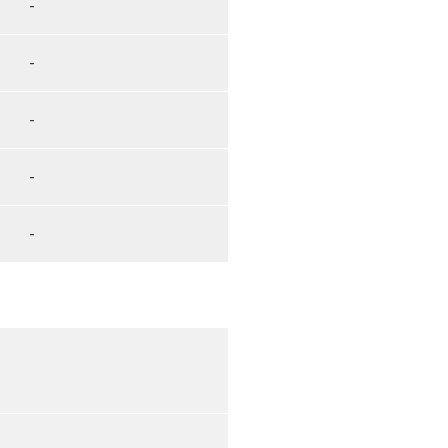
-
-
-
-
-